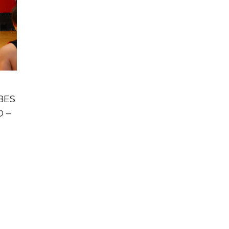
BES
 –