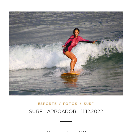
ESPORTE
/
FOTOS
/
SURF
SURF – ARPOADOR – 11.12.2022
11 de dezembro de 2022