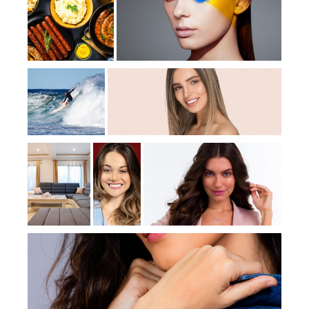
JULIANA ABREU
RESTAURANT
Retratos
E
Gastronomia
SURF -
ARMANDO
ANA LUIZA
Retratos
CABEÇA
Esportes
APARTAM
ENTO NO
PRISCILA BOUIR -
LAURA
BAIRRO
PORTIFÓLIO 01
REIMA
Retratos
LEBLON
NN
Imóveis
Retratos
PALOMA CHEDIAK
Retratos