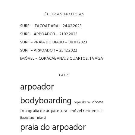
ÚLTIMAS NOTÍCIAS
SURF – ITACOATIARA – 24.02.2023
SURF – ARPOADOR – 21.02.2023
SURF – PRAIA DO DIABO – 08.01.2023
SURF – ARPOADOR – 25.12.2022
IMÓVEL – COPACABANA, 3 QUARTOS, 1 VAGA
TAGS
arpoador
bodyboarding
drone
copacabana
fotografia de arquitetura
imóvel residencial
itacoatiara
niteroi
praia do arpoador